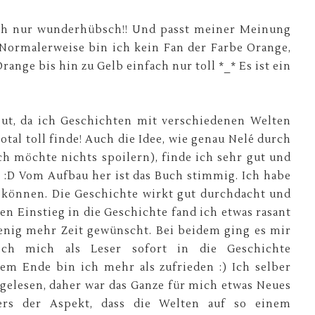
ach nur wunderhübsch!! Und passt meiner Meinung
 Normalerweise bin ich kein Fan der Farbe Orange,
range bis hin zu Gelb einfach nur toll *_* Es ist ein
 gut, da ich Geschichten mit verschiedenen Welten
tal toll finde! Auch die Idee, wie genau Nelé durch
ch möchte nichts spoilern), finde ich sehr gut und
e :D Vom Aufbau her ist das Buch stimmig. Ich habe
n können. Die Geschichte wirkt gut durchdacht und
en Einstieg in die Geschichte fand ich etwas rasant
enig mehr Zeit gewünscht. Bei beidem ging es mir
ch mich als Leser sofort in die Geschichte
m Ende bin ich mehr als zufrieden :) Ich selber
gelesen, daher war das Ganze für mich etwas Neues
ers der Aspekt, dass die Welten auf so einem