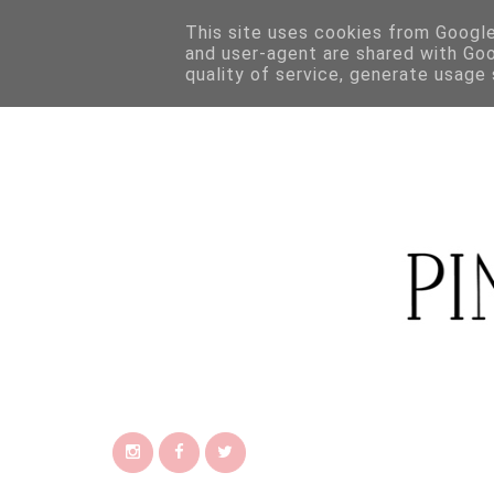
This site uses cookies from Google 
and user-agent are shared with Go
quality of service, generate usage