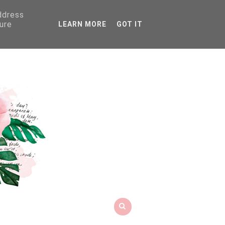
address
ure
LEARN MORE
GOT IT