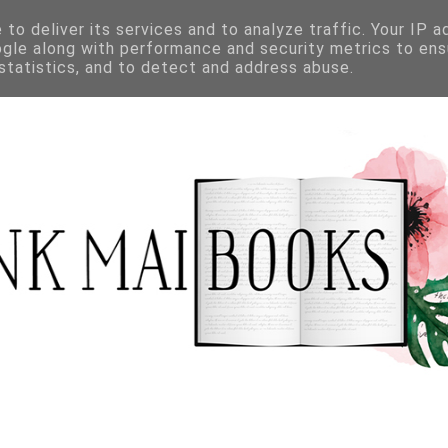
to deliver its services and to analyze traffic. Your IP 
ogle along with performance and security metrics to ens
 statistics, and to detect and address abuse.