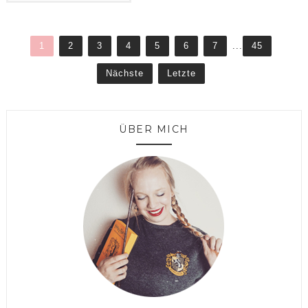
1
2
3
4
5
6
7
...
45
Nächste
Letzte
ÜBER MICH