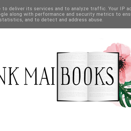
to deliver its services and to analyze traffic. Your IP 
ogle along with performance and security metrics to ens
 statistics, and to detect and address abuse.