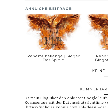
ÄHNLICHE BEITRÄGE:
PanemChallenge | Sieger
Panem
Der Spiele
Bingof
KEINE
KOMMENTAR 
Da mein Blog über den Anbieter Google läuft,
Kommentars mit der Datenschutzrichtlinie v
(https://policies.google.com/?hl=de&gl=de)