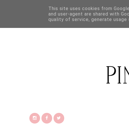
This site uses cookies from Google 
and user-agent are shared with Go
quality of service, generate usage