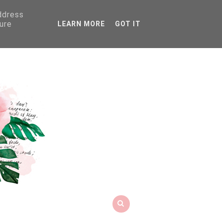
address
ure
LEARN MORE
GOT IT