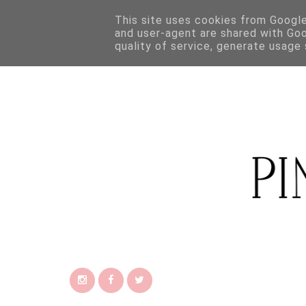
This site uses cookies from Google 
and user-agent are shared with Go
quality of service, generate usage