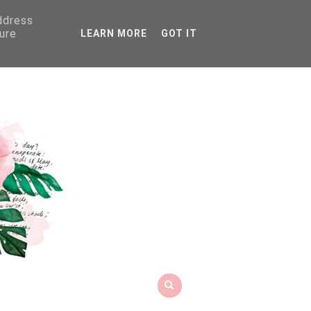
address
ure
LEARN MORE
GOT IT