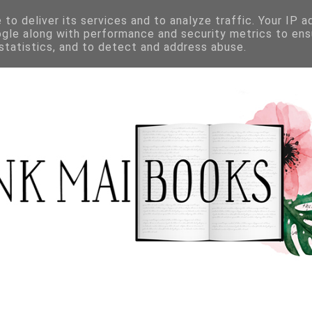
to deliver its services and to analyze traffic. Your IP 
ogle along with performance and security metrics to ens
 statistics, and to detect and address abuse.