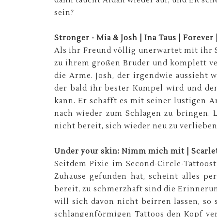
dann taucht Aidan wieder auf, und ER sche
sein?
Stronger - Mia & Josh | Ina Taus | Forever 
Als ihr Freund völlig unerwartet mit ihr 
zu ihrem großen Bruder und komplett ver
die Arme. Josh, der irgendwie aussieht w
der bald ihr bester Kumpel wird und de
kann. Er schafft es mit seiner lustigen
nach wieder zum Schlagen zu bringen. L
nicht bereit, sich wieder neu zu verlieben
Under your skin: Nimm mich mit | Scarlett 
Seitdem Pixie im Second-Circle-Tattoos
Zuhause gefunden hat, scheint alles per
bereit, zu schmerzhaft sind die Erinneru
will sich davon nicht beirren lassen, so
schlangenförmigen Tattoos den Kopf ver