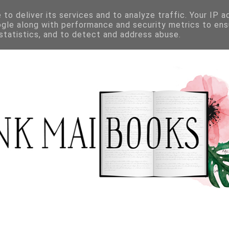
to deliver its services and to analyze traffic. Your IP 
ogle along with performance and security metrics to ens
 statistics, and to detect and address abuse.