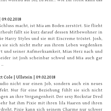
int wütend auf SIE zu sein... Wie zur Hölle kann das
| 09.02.2018
Schluss macht, ist Mia am Boden zerstört. Sie flieht
heult fällt sie kurz darauf dessen Mitbewohner in
ie Harry Styles und sie mit Eiscreme tröstet. Josh,
n sie sich nicht mehr aus ihrem Leben wegdenken
 Art und seiner Aufmerksamkeit, Mias Herz nach und
eider ist Josh scheinbar schwul und Mia auch gar
 …
Cole | Ullstein | 09.02.2018
tudio nicht nur einen Job, sondern auch ein neues
fekt. Nur für eine Beziehung fühlt sie sich nicht
ngen an ihre Vergangenheit. Der sexy Rockstar Dred
 sehr hat ihm Pixie mit ihren lila Haaren und ihren
dreht. Pixie kann sich seinem Charme nur schwer