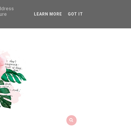
address
ure
LEARN MORE
GOT IT