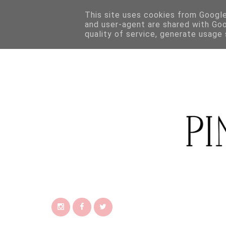
This site uses cookies from Google 
and user-agent are shared with Go
quality of service, generate usage