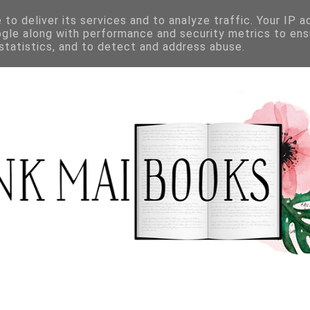
to deliver its services and to analyze traffic. Your IP 
ogle along with performance and security metrics to ens
 statistics, and to detect and address abuse.