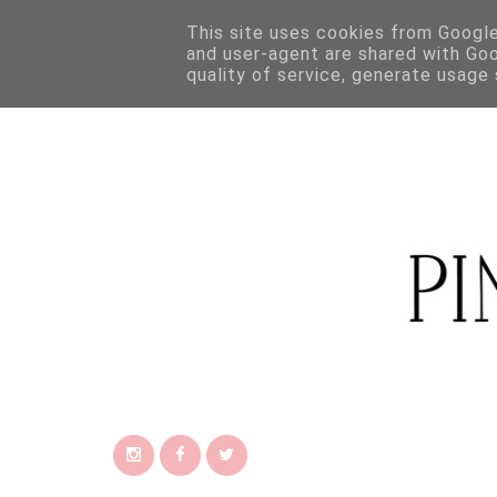
This site uses cookies from Google 
and user-agent are shared with Go
quality of service, generate usage