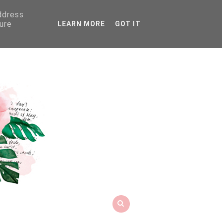
address
ure
LEARN MORE
GOT IT