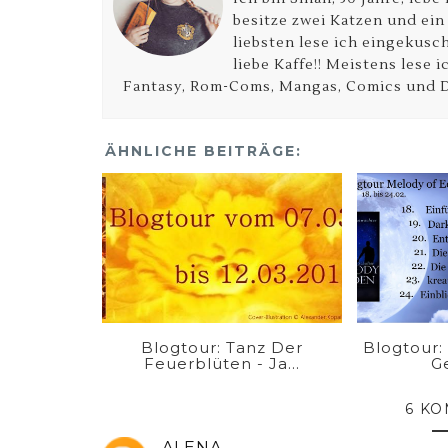
besitze zwei Katzen und ein
liebsten lese ich eingekusch
liebe Kaffe!! Meistens lese 
Fantasy, Rom-Coms, Mangas, Comics und D
ÄHNLICHE BEITRÄGE:
Blogtour: Tanz Der
Blogtour:
Feuerblüten - Ja...
Ge
6 K
ALENA