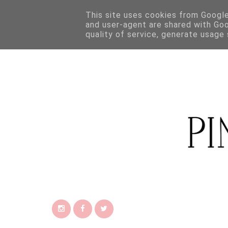
This site uses cookies from Google 
and user-agent are shared with Go
quality of service, generate usage