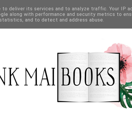
to deliver its services and to analyze traffic. Your IP 
ogle along with performance and security metrics to ens
 statistics, and to detect and address abuse.