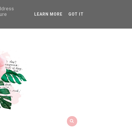
address
ure
LEARN MORE
GOT IT